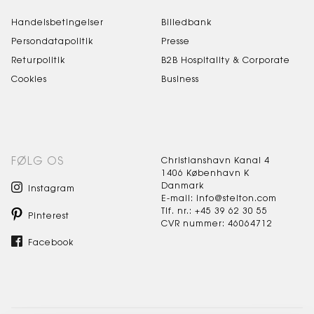
Handelsbetingelser
Billedbank
Persondatapolitik
Presse
Returpolitik
B2B Hospitality & Corporate
Cookies
Business
FØLG OS
Christianshavn Kanal 4
1406 København K
Danmark
Instagram
E-mail: info@stelton.com
Tlf. nr.: +45 39 62 30 55
Pinterest
CVR nummer: 46064712
Facebook