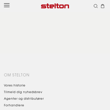
Spring
til
indhold
OM STELTON
Vores historie
Tilmeld dig nyhedsbrev
Agenter og distributører
Forhandlere