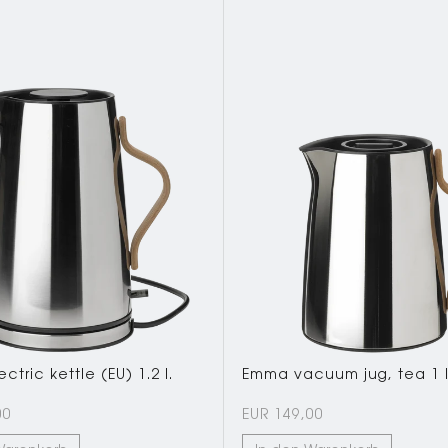
tric kettle (EU) 1.2 l.
Emma vacuum jug, tea 1 l.
00
EUR 149,00