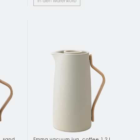
In den Warenkorb
. sand
Emma vacuum jug, coffee 1.2 l.