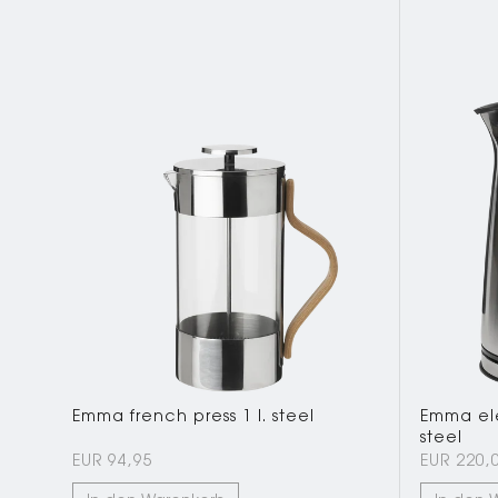
Emma french press 1 l. steel
Emma elec
steel
EUR 94,95
EUR 220,