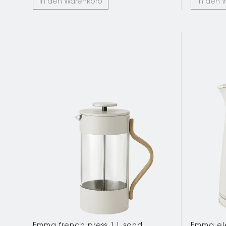
In den Warenkorb
In den 
Emma french press 1 l. sand
Emma elec