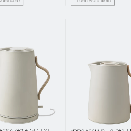
Warenkorb
In den Warenkorb
tric kettle (EU) 1.2 l.
Emma vacuum jug, tea 1 l